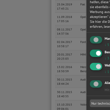
helfen, diese
25.04.2019
Fiat
Panda
sie ebenfalls
17:45:21
Werbung ausz
akzeptieren"
11.09.2018
Opel
Astra 
17:05:16
Carav
Sie hier die 
erfahren, les
08.11.2017
Opel
Corsa
14:37:56
Mar
02.04.2017
Ford
Focus
↓
5
10:58:17
Turnie
Bes
20.01.2017
MINI
CLUB
↓
3
20:25:03
Web
13.02.2016
Mercedes-
Vito K
18:50:59
Benz
↓
1
30.11.2015
Audi
A4 Li
All
18:44:24
Mit
30.11.2015
Audi
A4 Li
18:40:55
Nur technis
15.10.2015
Volkswagen
Golf V
09:06:01