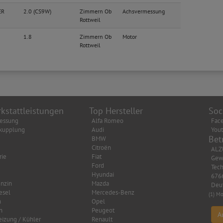
ER
2.0 (CS9W)
Zimmern Ob
Achsvermessung
Rottweil
1.8
Zimmern Ob
Motor
Rottweil
kstattleistungen
Top Hersteller
Soc
essung
Alfa Romeo
Fac
kupplung
Audi
You
Bet
BMW
Citroën
ALZ
rie
Fiat
Gew
Ford
Tech
Hyundai
6766
nzin
Mazda
Deu
esel
Mercedes-Benz
(1) Mo
n
Opel
n
Peugeot
A
eizung / Kühler
Renault