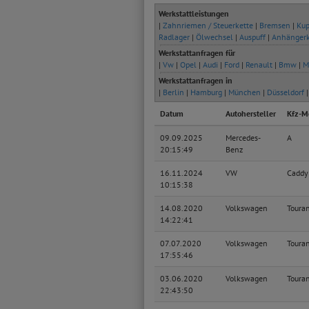
Werkstattleistungen
|
Zahnriemen / Steuerkette
|
Bremsen
|
Kup
Radlager
|
Ölwechsel
|
Auspuff
|
Anhänger
Werkstattanfragen für
|
Vw
|
Opel
|
Audi
|
Ford
|
Renault
|
Bmw
|
M
Werkstattanfragen in
|
Berlin
|
Hamburg
|
München
|
Düsseldorf
Datum
Autohersteller
Kfz-M
09.09.2025
Mercedes-
A
20:15:49
Benz
16.11.2024
VW
Caddy
10:15:38
14.08.2020
Volkswagen
Toura
14:22:41
07.07.2020
Volkswagen
Toura
17:55:46
03.06.2020
Volkswagen
Toura
22:43:50