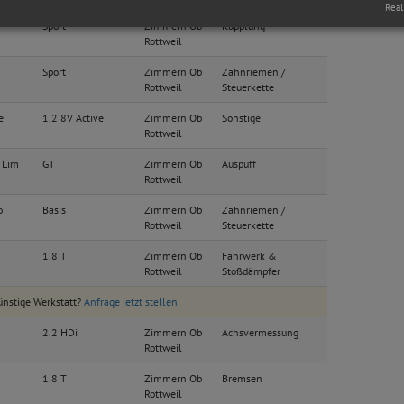
Real
Sport
Zimmern Ob
Kupplung
Rottweil
Sport
Zimmern Ob
Zahnriemen /
Rottweil
Steuerkette
e
1.2 8V Active
Zimmern Ob
Sonstige
Rottweil
 Lim
GT
Zimmern Ob
Auspuff
Rottweil
o
Basis
Zimmern Ob
Zahnriemen /
Rottweil
Steuerkette
1.8 T
Zimmern Ob
Fahrwerk &
Rottweil
Stoßdämpfer
ünstige Werkstatt?
Anfrage jetzt stellen
2.2 HDi
Zimmern Ob
Achsvermessung
Rottweil
1.8 T
Zimmern Ob
Bremsen
Rottweil