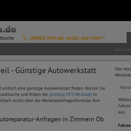
ttsuche
SERVICE HOTLINE: 06301 600-2999
(1)
Sie sind d
il - Günstige Autowerkstatt
Hier kön
Werksta
Manue
 einfach eine günstige Autowerkstatt finden. Nutzen Sie
kstattsuche und finden die
günstige KFZ-Werkstatt
in
Wählen
infach rechts über das Werkstattanfragenformular Ihre
Fahrze
aus.
 Autoreparatur-Anfragen in Zimmern Ob
Fahrze