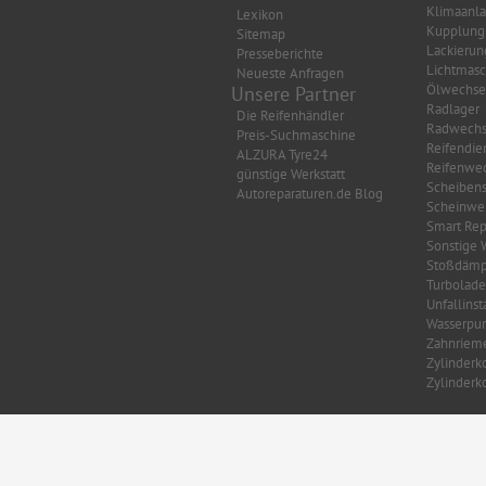
Klimaanl
Lexikon
Kupplung
Sitemap
Lackierun
Presseberichte
Lichtmasc
Neueste Anfragen
Ölwechse
Unsere Partner
Radlager
Die Reifenhändler
Radwechs
Preis-Suchmaschine
Reifendie
ALZURA Tyre24
Reifenwec
günstige Werkstatt
Scheibens
Autoreparaturen.de Blog
Scheinwer
Smart Rep
Sonstige 
Stoßdämp
Turbolade
Unfallins
Wasserpu
Zahnriem
Zylinderk
Zylinderk