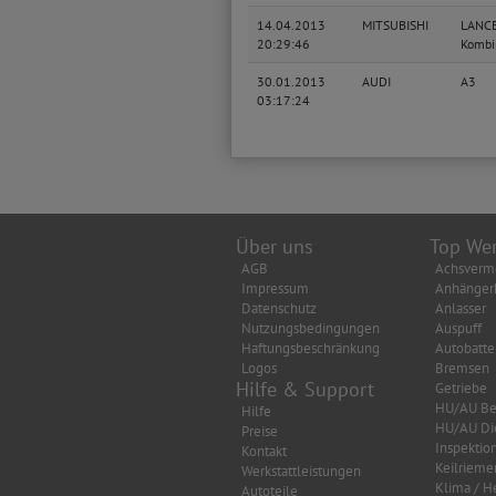
14.04.2013
MITSUBISHI
LANC
20:29:46
Kombi
30.01.2013
AUDI
A3
03:17:24
Über uns
Top Wer
AGB
Achsverm
Impressum
Anhänger
Datenschutz
Anlasser
Nutzungsbedingungen
Auspuff
Haftungsbeschränkung
Autobatte
Logos
Bremsen
Hilfe & Support
Getriebe
HU/AU Be
Hilfe
HU/AU Di
Preise
Inspektio
Kontakt
Keilrieme
Werkstattleistungen
Klima / H
Autoteile