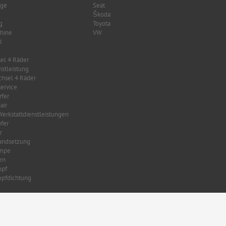
age
Seat
Škoda
g
Toyota
hine
VW
l
el 4 Räder
nstleistung
hsel 4 Räder
ervice
fer
air
Werkstattdienstleistungen
fer
r
tandsetzung
mpe
en
opf
opfdichtung