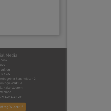
ial Media
ebook
tube
reiber
URA AG
erbegebiet Sauerwiesen 2
nologie-Park I & II
1 Kaiserslautern
tschland
.-Fr. 8.00-17.15 Uhr
uftrag Widerruf