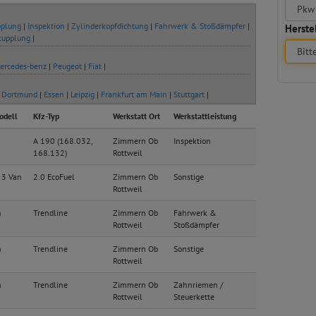
plung
|
Inspektion
|
Zylinderkopfdichtung
|
Fahrwerk & Stoßdämpfer
|
Herstel
kupplung
|
ercedes-benz
|
Peugeot
|
Fiat
|
|
Dortmund
|
Essen
|
Leipzig
|
Frankfurt am Main
|
Stuttgart
|
odell
Kfz-Typ
Werkstatt Ort
Werkstattleistung
A 190 (168.032,
Zimmern Ob
Inspektion
168.132)
Rottweil
 3 Van
2.0 EcoFuel
Zimmern Ob
Sonstige
Rottweil
n
Trendline
Zimmern Ob
Fahrwerk &
Rottweil
Stoßdämpfer
n
Trendline
Zimmern Ob
Sonstige
Rottweil
n
Trendline
Zimmern Ob
Zahnriemen /
Rottweil
Steuerkette