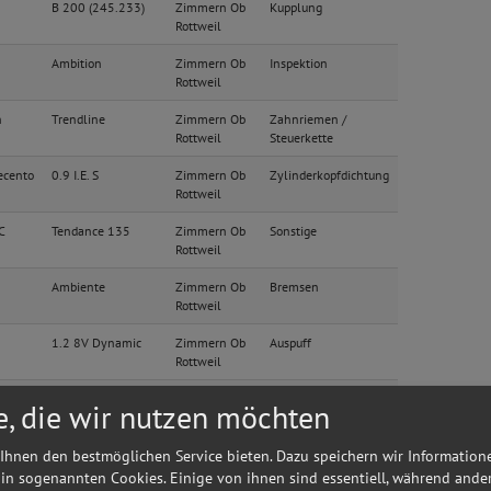
B 200 (245.233)
Zimmern Ob
Kupplung
Rottweil
Ambition
Zimmern Ob
Inspektion
Rottweil
n
Trendline
Zimmern Ob
Zahnriemen /
Rottweil
Steuerkette
ecento
0.9 I.E. S
Zimmern Ob
Zylinderkopfdichtung
Rottweil
C
Tendance 135
Zimmern Ob
Sonstige
Rottweil
Ambiente
Zimmern Ob
Bremsen
Rottweil
1.2 8V Dynamic
Zimmern Ob
Auspuff
Rottweil
1.2 8V Dynamic
Zimmern Ob
Auspuff
e, die wir nutzen möchten
Rottweil
Ihnen den bestmöglichen Service bieten. Dazu speichern wir Information
bi
2.2 CRDT Sports-
Zimmern Ob
Zahnriemen /
Line (132kW)
Rottweil
Steuerkette
 in sogenannten Cookies. Einige von ihnen sind essentiell, während ande