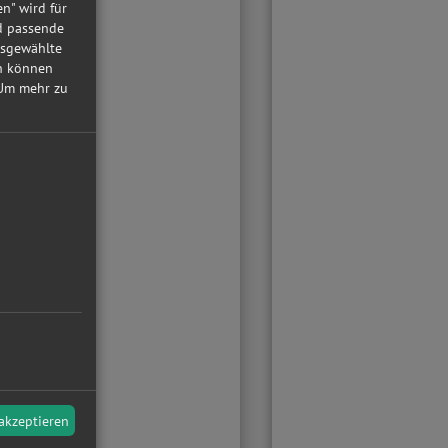
en" wird für
nd passende
usgewählte
in können
Um mehr zu
 akzeptieren