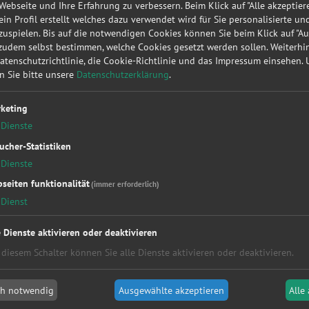
 Webseite und Ihre Erfahrung zu verbessern. Beim Klick auf "Alle akzeptier
1.2 8V Dynamic
Zimmern Ob
Zahnriemen /
 ein Profil erstellt welches dazu verwendet wird für Sie personalisierte u
Rottweil
Steuerkette
uspielen. Bis auf die notwendigen Cookies können Sie beim Klick auf "A
 zudem selbst bestimmen, welche Cookies gesetzt werden sollen. Weiterh
G
Basis
Zimmern Ob
Radlager
an
Rottweil
Datenschutzrichtlinie, die Cookie-Richtlinie und das Impressum einsehen.
en Sie bitte unsere
Datenschutzerklärung
.
 C
Sport
Zimmern Ob
Achsvermessung
Rottweil
keting
Business
Zimmern Ob
Bremsen
Dienste
r
Rottweil
ucher-Statistiken
MAN
Cooper
Zimmern Ob
Zahnriemen /
Dienste
Rottweil
Steuerkette
seiten funktionalität
(immer erforderlich)
ombi
116 CDI extralang
Zimmern Ob
Inspektion
(639.705)
Rottweil
Dienst
m
1.8 T
Zimmern Ob
Sonstige
e Dienste aktivieren oder deaktivieren
Rottweil
 diesem Schalter können Sie alle Dienste aktivieren oder deaktivieren.
m
1.8 T
Zimmern Ob
Radlager
Rottweil
ch notwendig
Ausgewählte akzeptieren
Alle
 Lim
GT
Zimmern Ob
Fahrwerk &
Rottweil
Stoßdämpfer