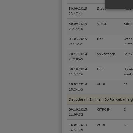
30.09.2015
Skoda
Fabia
23:47:41
30.09.2015
Skoda
Fabia
23:45:40
04.03.2015
Fiat
Grand
21:23:31
Punto
20.12.2014
Volkswagen
Golf V
22:10:49
30.10.2014
Fiat
Ducat
15:57:26
Kombi
10.02.2014
AUDI
A4
19:24:35
Sie suchen in Zimmern Ob Rottweil eine g
09.10.2013
CITROËN
C
11:09:32
16.04.2013
AUDI
A4
18:32:29