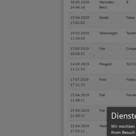
30.05.2020
Mercedes-
B
14:46:16
Benz
23.04.2020
Skoda
Fabia
13:02:03
29.02.2020
Volkswagen
Toura
11:54:10
17.09.2019
Fiat
Cinqu
10:50:52
14.09.2019
Peugeot
307 C
11:21:55
17.07.2019
Ford
Fiesta
17:11:23
25.04.2019
Fiat
Panda
21:48:11
25.04.2019
Fiat
Panda
Dienst
21:00:21
Wir möchten 
25.04.2019
Mazda
6 Kom
17:55:11
Ihren Besuch