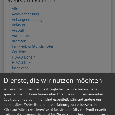
Werkstattleistungen
Alle
Achsvermessung
Anhängerkupplung
Anlasser
Auspuff
Autobatterie
Bremsen
Fahrwerk & Stoßdämpfer
Getriebe
HU/AU Benzin
HU/AU Diesel
Inspektion
Karosserie
Dienste, die wir nutzen möchten
Keilriemen
Klima / Heizung / Kühler
Wir möchten Ihnen den bestmöglichen Service bieten. Dazu
Klimaservice
speichern wir Informationen über Ihren Besuch in sogenannten
Kupplung
Cookies. Einige von ihnen sind essentiell, während andere uns
Lackierung
helfen, diese Webseite und Ihre Erfahrung zu verbessern. Beim
Lichtmaschine
Klick auf "Alle akzeptieren" wird für sie ebenfalls ein Profil erstellt
Ölwechsel
welches dazu verwendet wird für Sie personalisierte und passende