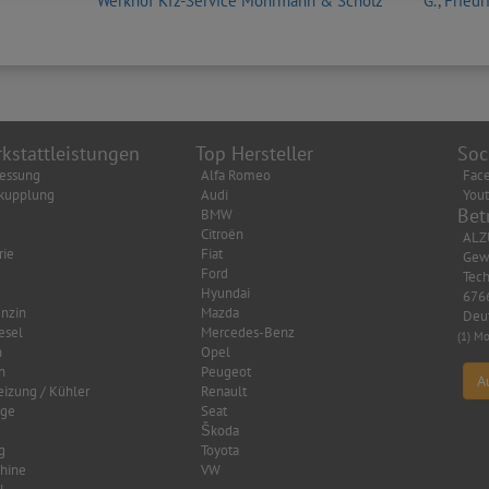
Werkhof Kfz-Service Mohrmann & Scholz
G., Friedr
kstattleistungen
Top Hersteller
Soc
essung
Alfa Romeo
Fac
kupplung
Audi
You
Bet
BMW
Citroën
ALZ
rie
Fiat
Gew
Ford
Tech
Hyundai
6766
nzin
Mazda
Deu
esel
Mercedes-Benz
(1) Mo
n
Opel
n
Peugeot
A
eizung / Kühler
Renault
age
Seat
Škoda
g
Toyota
hine
VW