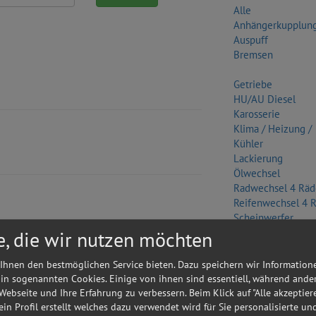
Alle
Anhängerkupplun
Auspuff
Bremsen
Getriebe
HU/AU Diesel
Karosserie
Klima / Heizung /
Kühler
Lackierung
Ölwechsel
Radwechsel 4 Räd
Reifenwechsel 4 
Scheinwerfer
Sonstige
e, die wir nutzen möchten
Wasserpumpe
GmbH
Ihnen den bestmöglichen Service bieten. Dazu speichern wir Information
Zylinderkopf
 in sogenannten Cookies. Einige von ihnen sind essentiell, während ande
 Webseite und Ihre Erfahrung zu verbessern. Beim Klick auf "Alle akzeptier
Orte
 ein Profil erstellt welches dazu verwendet wird für Sie personalisierte u