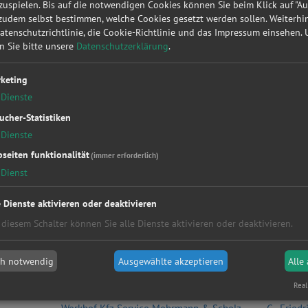
uspielen. Bis auf die notwendigen Cookies können Sie beim Klick auf "A
Alle
 zudem selbst bestimmen, welche Cookies gesetzt werden sollen. Weiterh
Hamburg
Datenschutzrichtlinie, die Cookie-Richtlinie und das Impressum einsehen.
Köln
en Sie bitte unsere
Datenschutzerklärung
.
Düsseldorf
Kaiserslautern
keting
Hannover
Dienste
Essen
München
ucher-Statistiken
Bremen
Dienste
Aachen
seiten funktionalität
(immer erforderlich)
Postleitzahlen
Dienst
Alle
e Dienste aktivieren oder deaktivieren
2xxxx
5xxxx
 diesem Schalter können Sie alle Dienste aktivieren oder deaktivieren.
8xxxx
 Umgebung Bremen
ch notwendig
Ausgewählte akzeptieren
Alle
W., Fegbeitel
Entenlad
Real
. KG
Meister Nutzfahrzeuge GmbH
Bolz Aut