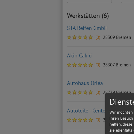
Werkstätten (6)
STA Reifen GmbH
(0)
28309 Bremen
Akin Cakici
(0)
28307 Bremen
Autohaus Orléa
(0)
28779 Bremen
Dienst
Autoteile - Center Gehlsen 
Wir möchten 
Ihren Besuch
(0)
28309 Bremen
helfen, diese
sie ebenfalls