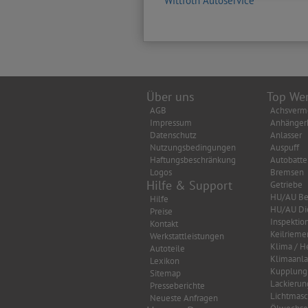
Wittfoth Autoservice
Über uns
Top Wer
AGB
Achsverm
Impressum
Anhänger
Datenschutz
Anlasser
Nutzungsbedingungen
Auspuff
Haftungsbeschränkung
Autobatte
Logos
Bremsen
Hilfe & Support
Getriebe
HU/AU Be
Hilfe
HU/AU Di
Preise
Inspektio
Kontakt
Keilrieme
Werkstattleistungen
Klima / H
Autoteile
Klimaanl
Lexikon
Kupplung
Sitemap
Lackierun
Presseberichte
Lichtmasc
Neueste Anfragen