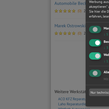
Werbung ausz
Automobile Beckmann GbR
akzeptieren"
(0)
28277 Bremen
Sie hier die 
erfahren, les
Marek Ostrowski
Mar
(0)
28217 Bremen
↓
5
Bes
↓
3
Web
↓
1
All
Mit
Weitere Werkstätten in der
Nur technis
ACO KFZ Reparaturen GmbH
Laho Reparaturdienst GmbH & Co