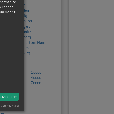
usgewählte
Berlin
in können
Dresden
Um mehr zu
Leipzig
Dortmund
Stuttgart
Chemnitz
Nürnberg
Frankfurt am Main
Bochum
Duisburg
0xxxx
1xxxx
3xxxx
4xxxx
6xxxx
7xxxx
9xxxx
 akzeptieren
en
isiert mit Klaro!
oport GmbH