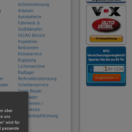
Achsvermessung
g
Anlasser
Autobatterie
Fahrwerk &
Stoßdämpfer
HU/AU Benzin
Inspektion
Keilriemen
Klimaservice
Kupplung
Lichtmaschine
Radlager
er
Reifendienstleistung
Räder
Scheibenservice
Smart Repair
Turbolader
Zahnriemen /
Steuerkette
en über
Zylinderkopfdichtung
re uns
en" wird für
nd passende