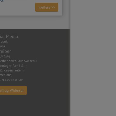
ich
weitere >>
ial Media
ebook
tube
reiber
URA AG
erbegebiet Sauerwiesen 2
nologie-Park I & II
1 Kaiserslautern
tschland
.-Fr. 8.00-17.15 Uhr
uftrag Widerruf