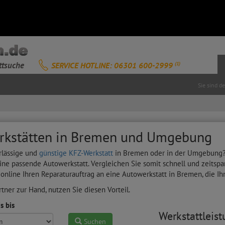
ttsuche
SERVICE HOTLINE: 06301 600-2999
(1)
Sie sind d
rkstätten in Bremen und Umgebung
rlässige und
günstige KFZ-Werkstatt
in Bremen oder in der Umgebung? D
ine passende Autowerkstatt. Vergleichen Sie somit schnell und zeitspa
 online Ihren Reparaturauftrag an eine Autowerkstatt in Bremen, die Ih
tner zur Hand, nutzen Sie diesen Vorteil.
s bis
Werkstattleis
Suchen