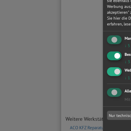
sie ebenfalls
Werbung ausz
akzeptieren"
Sie hier die 
erfahren, les
Mar
↓
5
Bes
↓
3
Web
↓
1
All
Mit
Nur technis
Weitere Werkstätten in der
ACO KFZ Reparaturen GmbH