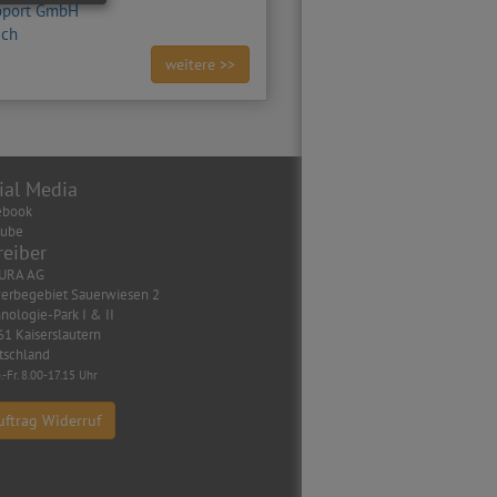
oport GmbH
ich
weitere >>
ial Media
ebook
tube
reiber
URA AG
erbegebiet Sauerwiesen 2
nologie-Park I & II
1 Kaiserslautern
tschland
.-Fr. 8.00-17.15 Uhr
uftrag Widerruf