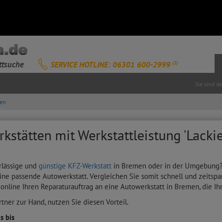
ttsuche
SERVICE HOTLINE: 06301 600-2999
(1)
Sie sind d
en
kstätten mit Werkstattleistung 'Lacki
rlässige und
günstige KFZ-Werkstatt
in Bremen oder in der Umgebung? D
ine passende Autowerkstatt. Vergleichen Sie somit schnell und zeitspa
 online Ihren Reparaturauftrag an eine Autowerkstatt in Bremen, die Ih
tner zur Hand, nutzen Sie diesen Vorteil.
s bis