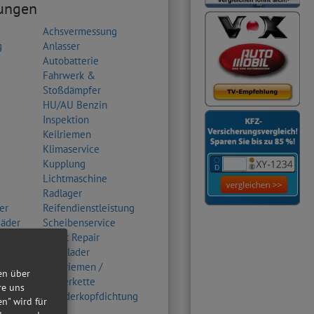
tungen
Achsvermessung
g
Anlasser
Autobatterie
Fahrwerk &
Stoßdämpfer
HU/AU Benzin
Inspektion
Keilriemen
Klimaservice
Kupplung
Lichtmaschine
Radlager
er
Reifendienstleistung
Räder
Scheibenservice
Smart Repair
Turbolader
Zahnriemen /
en über
Steuerkette
re uns
Zylinderkopfdichtung
en" wird für