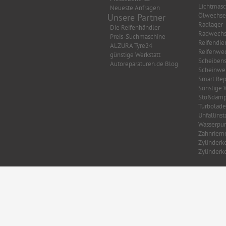
Lichtmasc
Neueste Anfragen
Ölwechse
Unsere Partner
Radlager
Die Reifenhändler
Radwechs
Preis-Suchmaschine
Reifendie
ALZURA Tyre24
Reifenwec
günstige Werkstatt
Scheibens
Autoreparaturen.de Blog
Scheinwer
Smart Rep
Sonstige 
Stoßdämp
Turbolade
Unfallins
Wasserpu
Zahnriem
Zylinderk
Zylinderk