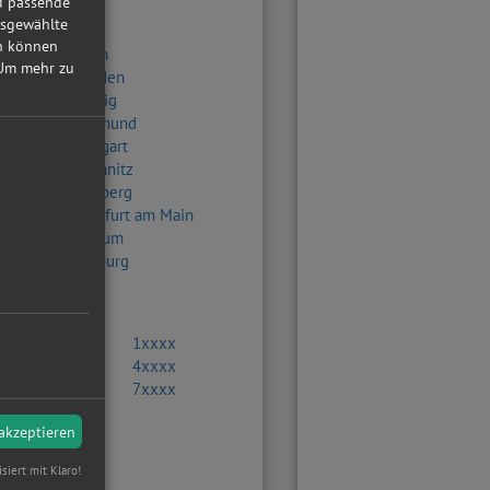
nd passende
usgewählte
in können
Berlin
Um mehr zu
Dresden
Leipzig
Dortmund
Stuttgart
Chemnitz
Nürnberg
Frankfurt am Main
Bochum
Duisburg
0xxxx
1xxxx
3xxxx
4xxxx
6xxxx
7xxxx
9xxxx
 akzeptieren
isiert mit Klaro!
en