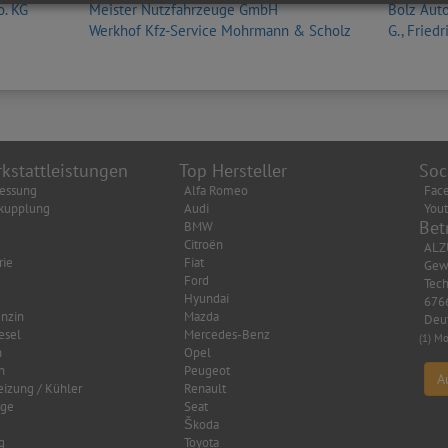
. KG
Meister Nutzfahrzeuge GmbH
Bolz Aut
Werkhof Kfz-Service Mohrmann & Scholz
G., Friedr
kstattleistungen
Top Hersteller
Soc
essung
Alfa Romeo
Fac
kupplung
Audi
You
Bet
BMW
Citroën
ALZ
rie
Fiat
Gew
Ford
Tech
Hyundai
6766
nzin
Mazda
Deu
esel
Mercedes-Benz
(1) Mo
n
Opel
n
Peugeot
A
eizung / Kühler
Renault
age
Seat
Škoda
g
Toyota