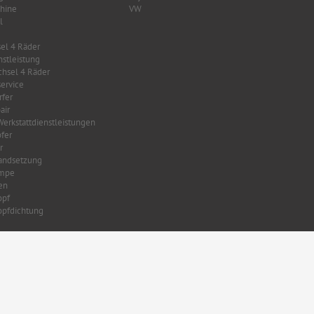
hine
VW
l
el 4 Räder
nstleistung
hsel 4 Räder
ervice
fer
air
Werkstattdienstleistungen
fer
r
tandsetzung
mpe
en
opf
opfdichtung