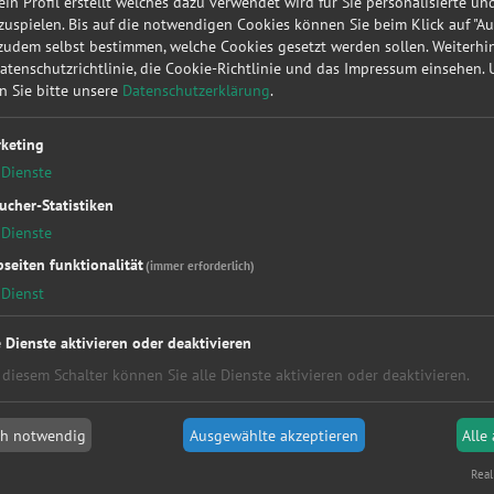
 ein Profil erstellt welches dazu verwendet wird für Sie personalisierte u
Orte
uspielen. Bis auf die notwendigen Cookies können Sie beim Klick auf "A
 zudem selbst bestimmen, welche Cookies gesetzt werden sollen. Weiterh
Alle
Datenschutzrichtlinie, die Cookie-Richtlinie und das Impressum einsehen.
Hamburg
en Sie bitte unsere
Datenschutzerklärung
.
Köln
Düsseldorf
keting
Kaiserslautern
Hannover
Dienste
Essen
ucher-Statistiken
München
Dienste
Bremen
Aachen
seiten funktionalität
(immer erforderlich)
Dienst
Postleitzahlen
e Dienste aktivieren oder deaktivieren
Alle
2xxxx
 diesem Schalter können Sie alle Dienste aktivieren oder deaktivieren.
5xxxx
8xxxx
ch notwendig
Ausgewählte akzeptieren
Alle
 Umgebung Bremen
Real
W., Fegbeitel
Entenlad