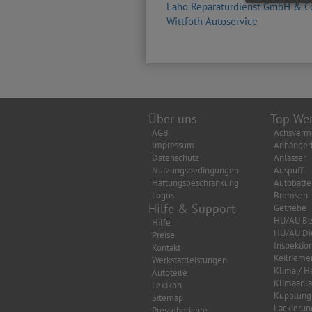
Laho Reparaturdienst GmbH & Co
Wittfoth Autoservice
Über uns
Top Wer
AGB
Achsverm
Impressum
Anhänger
Datenschutz
Anlasser
Nutzungsbedingungen
Auspuff
Haftungsbeschränkung
Autobatte
Logos
Bremsen
Hilfe & Support
Getriebe
HU/AU Be
Hilfe
HU/AU Di
Preise
Inspektio
Kontakt
Keilrieme
Werkstattleistungen
Klima / H
Autoteile
Klimaanl
Lexikon
Kupplung
Sitemap
Lackierun
Presseberichte