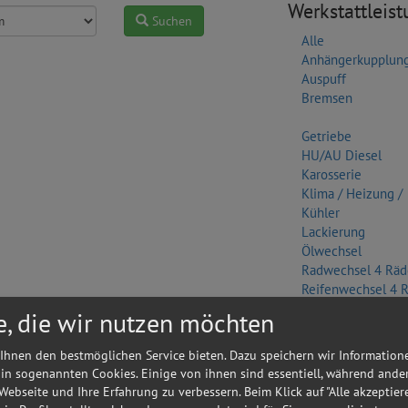
Werkstattleis
Suchen
Alle
Anhängerkupplun
Auspuff
Bremsen
Getriebe
HU/AU Diesel
Karosserie
Klima / Heizung /
Kühler
Lackierung
Ölwechsel
Radwechsel 4 Räd
Reifenwechsel 4 
Scheinwerfer
e, die wir nutzen möchten
Sonstige
Wasserpumpe
Ihnen den bestmöglichen Service bieten. Dazu speichern wir Information
 in sogenannten Cookies. Einige von ihnen sind essentiell, während ande
Zylinderkopf
 Webseite und Ihre Erfahrung zu verbessern. Beim Klick auf "Alle akzeptier