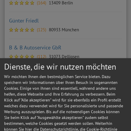
(164)
13409 Berlin
Günter Friedl
(125)
80933 München
B & B Autoservice GbR
(112)
31073 Delligsen
Dienste, die wir nutzen möchten
REIFEN-CENTER GRÖBENZELL GmbH
Wir möchten Ihnen den bestmöglichen Service bieten. Dazu
speichern wir Informationen über Ihren Besuch in sogenannten
(115)
82194 Gröbenzell
Cookies. Einige von ihnen sind essentiell, während andere uns
helfen, diese Webseite und Ihre Erfahrung zu verbessern. Beim
Klick auf "Alle akzeptieren" wird für sie ebenfalls ein Profil erstellt
KFZ Werkstatt und Handel Tewel UG
welches dazu verwendet wird für Sie personalisierte und passende
(102)
29643 Neuenkirchen
Werbung auszuspielen. Bis auf die notwendigen Cookies können
Sie beim Klick auf "Ausgewählte akzeptieren" zudem selbst
bestimmen, welche Cookies gesetzt werden sollen. Weiterhin
können Sie hier die Datenschutzrichtlinie, die Cookie-Richtlinie