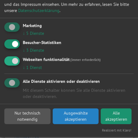
und das Impressum einsehen.
Um mehr zu erfahren, lesen Sie bitte
1
2
3
4
5
6
7
8
9
10
»
unsere
Datenschutzerklärung
.
Marketing
Werkstattleistungen
↓
5
Dienste
Alle
Besucher-Statistiken
Achsvermessung
↓
3
Dienste
Anhängerkupplung
Anlasser
Webseiten funktionalität
(immer erforderlich)
Auspuff
↓
1
Dienst
Autobatterie
Bremsen
Alle Dienste aktivieren oder deaktivieren
Fahrwerk & Stoßdämpfer
Mit diesem Schalter können Sie alle Dienste aktivieren
Getriebe
oder deaktivieren.
HU/AU Benzin
HU/AU Diesel
Inspektion
Nur technisch
Ausgewählte
Alle
Karosserie
notwendig
akzeptieren
akzeptieren
Keilriemen
Klima / Heizung / Kühler
Realisiert mit Klaro!
Klimaservice