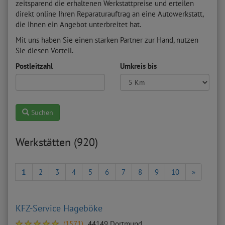
zeitsparend die erhaltenen Werkstattpreise und erteilen
direkt online Ihren Reparaturauftrag an eine Autowerkstatt,
die Ihnen ein Angebot unterbreitet hat.
Mit uns haben Sie einen starken Partner zur Hand, nutzen
Sie diesen Vorteil.
Postleitzahl
Umkreis bis
Suchen
Werkstätten (920)
1
2
3
4
5
6
7
8
9
10
»
KFZ-Service Hageböke
(1571)
44149 Dortmund