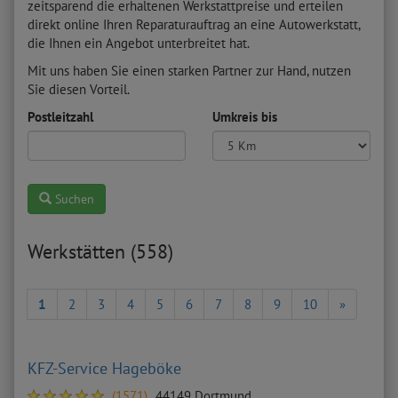
zeitsparend die erhaltenen Werkstattpreise und erteilen
direkt online Ihren Reparaturauftrag an eine Autowerkstatt,
die Ihnen ein Angebot unterbreitet hat.
Mit uns haben Sie einen starken Partner zur Hand, nutzen
Sie diesen Vorteil.
Postleitzahl
Umkreis bis
Suchen
Werkstätten (558)
1
2
3
4
5
6
7
8
9
10
»
KFZ-Service Hageböke
(1571)
44149 Dortmund