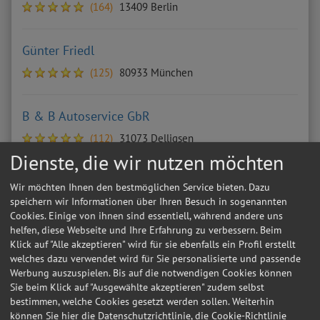
(164)
13409 Berlin
Günter Friedl
(125)
80933 München
B & B Autoservice GbR
(112)
31073 Delligsen
Dienste, die wir nutzen möchten
KFZ Werkstatt und Handel Tewel UG
Wir möchten Ihnen den bestmöglichen Service bieten. Dazu
speichern wir Informationen über Ihren Besuch in sogenannten
(102)
29643 Neuenkirchen
Cookies. Einige von ihnen sind essentiell, während andere uns
helfen, diese Webseite und Ihre Erfahrung zu verbessern. Beim
Klick auf "Alle akzeptieren" wird für sie ebenfalls ein Profil erstellt
Rohde Autotechnik UG
welches dazu verwendet wird für Sie personalisierte und passende
(98)
21079 Hamburg
Werbung auszuspielen. Bis auf die notwendigen Cookies können
Sie beim Klick auf "Ausgewählte akzeptieren" zudem selbst
bestimmen, welche Cookies gesetzt werden sollen. Weiterhin
können Sie hier die Datenschutzrichtlinie, die Cookie-Richtlinie