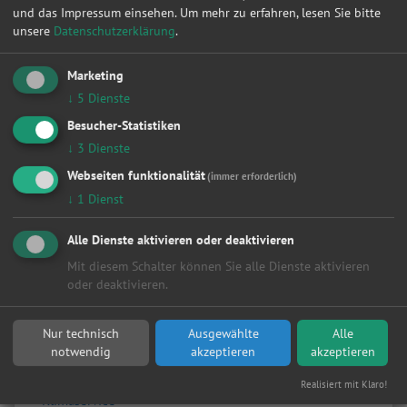
und das Impressum einsehen.
Um mehr zu erfahren, lesen Sie bitte
1
2
3
4
5
6
7
8
9
10
»
unsere
Datenschutzerklärung
.
Marketing
Werkstattleistungen
↓
5
Dienste
Alle
Besucher-Statistiken
Achsvermessung
↓
3
Dienste
Anhängerkupplung
Anlasser
Webseiten funktionalität
(immer erforderlich)
Auspuff
↓
1
Dienst
Autobatterie
Bremsen
Alle Dienste aktivieren oder deaktivieren
Fahrwerk & Stoßdämpfer
Mit diesem Schalter können Sie alle Dienste aktivieren
Getriebe
oder deaktivieren.
HU/AU Benzin
HU/AU Diesel
Inspektion
Nur technisch
Ausgewählte
Alle
Karosserie
notwendig
akzeptieren
akzeptieren
Keilriemen
Klima / Heizung / Kühler
Realisiert mit Klaro!
Klimaservice