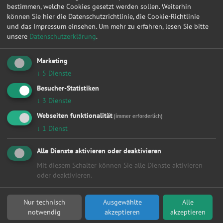
bestimmen, welche Cookies gesetzt werden sollen. Weiterhin
Scheinwerfer
können Sie hier die Datenschutzrichtlinie, die Cookie-Richtlinie
Smart Repair
und das Impressum einsehen.
Um mehr zu erfahren, lesen Sie bitte
Sonstige
unsere
Datenschutzerklärung
.
Turbolader
Wasserpumpe
Marketing
Zahnriemen / Steuerkette
Zylinderkopf
↓
5
Dienste
Zylinderkopfdichtung
Besucher-Statistiken
↓
3
Dienste
Orte
Webseiten funktionalität
(immer erforderlich)
Alle
↓
1
Dienst
Berlin
Hamburg
Alle Dienste aktivieren oder deaktivieren
Dresden
Köln
Mit diesem Schalter können Sie alle Dienste aktivieren
Leipzig
oder deaktivieren.
Düsseldorf
Dortmund
Nur technisch
Ausgewählte
Alle
Kaiserslautern
notwendig
akzeptieren
akzeptieren
Stuttgart