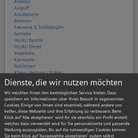
Anlasser
Auspuff
Autobatterie
Bremsen
Fahrwerk & Stoßdämpfer
Getriebe
HU/AU Benzin
HU/AU Diesel
Inspektion
Karosserie
Keilriemen
Klima / Heizung / Kühler
Klimaservice
Dienste, die wir nutzen möchten
Kupplung
Lackierung
Wir möchten Ihnen den bestmöglichen Service bieten. Dazu
Lichtmaschine
speichern wir Informationen über Ihren Besuch in sogenannten
Ölwechsel
Cookies. Einige von ihnen sind essentiell, während andere uns
Radlager
helfen, diese Webseite und Ihre Erfahrung zu verbessern. Beim
Klick auf "Alle akzeptieren" wird für sie ebenfalls ein Profil erstellt
Radwechsel 4 Räder
welches dazu verwendet wird für Sie personalisierte und passende
Reifendienstleistung
Werbung auszuspielen. Bis auf die notwendigen Cookies können
Reifenwechsel 4 Räder
Sie beim Klick auf "Ausgewählte akzeptieren" zudem selbst
Scheibenservice