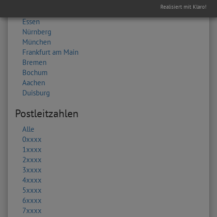
Hannover
Realisiert mit Klaro!
Chemnitz
Essen
Nürnberg
München
Frankfurt am Main
Bremen
Bochum
Aachen
Duisburg
Postleitzahlen
Alle
0xxxx
1xxxx
2xxxx
3xxxx
4xxxx
5xxxx
6xxxx
7xxxx