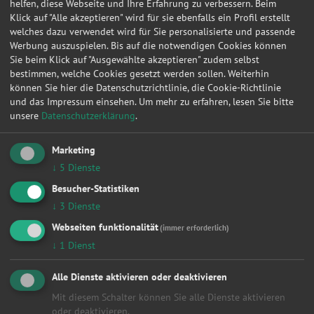
helfen, diese Webseite und Ihre Erfahrung zu verbessern. Beim
1
2
3
4
5
6
7
8
9
10
»
Klick auf "Alle akzeptieren" wird für sie ebenfalls ein Profil erstellt
welches dazu verwendet wird für Sie personalisierte und passende
Werbung auszuspielen. Bis auf die notwendigen Cookies können
Sie beim Klick auf "Ausgewählte akzeptieren" zudem selbst
Werkstattleistungen
bestimmen, welche Cookies gesetzt werden sollen. Weiterhin
Alle
können Sie hier die Datenschutzrichtlinie, die Cookie-Richtlinie
und das Impressum einsehen.
Um mehr zu erfahren, lesen Sie bitte
Achsvermessung
unsere
Datenschutzerklärung
.
Anhängerkupplung
Anlasser
Auspuff
Marketing
Autobatterie
↓
5
Dienste
Bremsen
Besucher-Statistiken
Fahrwerk & Stoßdämpfer
Getriebe
↓
3
Dienste
HU/AU Benzin
Webseiten funktionalität
(immer erforderlich)
HU/AU Diesel
↓
1
Dienst
Inspektion
Karosserie
Alle Dienste aktivieren oder deaktivieren
Keilriemen
Klima / Heizung / Kühler
Mit diesem Schalter können Sie alle Dienste aktivieren
Klimaservice
oder deaktivieren.