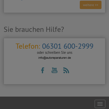
weitere >>
Sie brauchen Hilfe?
Telefon:
06301 600-2999
oder schreiben Sie uns
Footer
naviga