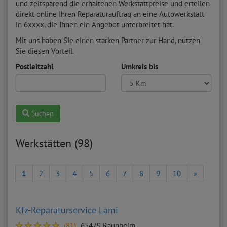
und zeitsparend die erhaltenen Werkstattpreise und erteilen
direkt online Ihren Reparaturauftrag an eine Autowerkstatt
in 6xxxx, die Ihnen ein Angebot unterbreitet hat.
Mit uns haben Sie einen starken Partner zur Hand, nutzen
Sie diesen Vorteil.
Postleitzahl
Umkreis bis
Suchen
Werkstätten (98)
1
2
3
4
5
6
7
8
9
10
»
Kfz-Reparaturservice Lami
(81)
65479 Raunheim