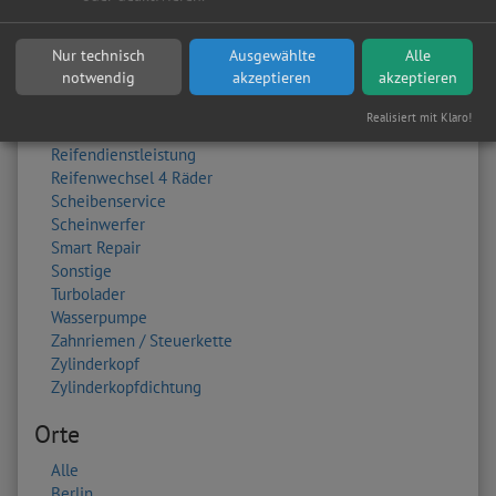
Kupplung
Lackierung
Nur technisch
Ausgewählte
Alle
Lichtmaschine
notwendig
akzeptieren
akzeptieren
Ölwechsel
Radlager
Realisiert mit Klaro!
Radwechsel 4 Räder
Reifendienstleistung
Reifenwechsel 4 Räder
Scheibenservice
Scheinwerfer
Smart Repair
Sonstige
Turbolader
Wasserpumpe
Zahnriemen / Steuerkette
Zylinderkopf
Zylinderkopfdichtung
Orte
Alle
Berlin