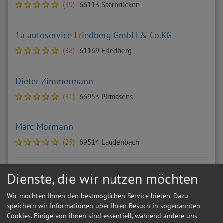
(39)
66113 Saarbrücken
1a autoservice Friedberg GmbH & Co.KG
(38)
61169 Friedberg
Dieter Zimmermann
(31)
66953 Pirmasens
Marc Mörmann
(25)
69514 Laudenbach
Robert Javoian
Dienste, die wir nutzen möchten
(20)
69168 Wiesloch
Wir möchten Ihnen den bestmöglichen Service bieten. Dazu
speichern wir Informationen über Ihren Besuch in sogenannten
Cookies. Einige von ihnen sind essentiell, während andere uns