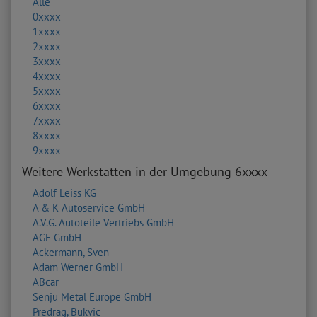
Alle
0xxxx
1xxxx
2xxxx
3xxxx
4xxxx
5xxxx
6xxxx
7xxxx
8xxxx
9xxxx
Weitere Werkstätten in der Umgebung 6xxxx
Adolf Leiss KG
A & K Autoservice GmbH
A.V.G. Autoteile Vertriebs GmbH
AGF GmbH
Ackermann, Sven
Adam Werner GmbH
ABcar
Senju Metal Europe GmbH
Predrag, Bukvic