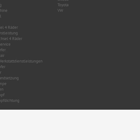
g
Toyota
hine
VW
l
el 4 Räder
nstleistung
hsel 4 Räder
ervice
fer
air
Werkstattdienstleistungen
fer
r
tandsetzung
mpe
en
opf
opfdichtung