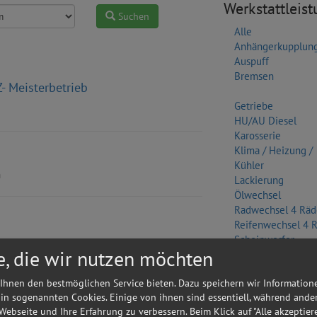
Werkstattleis
Suchen
Alle
Anhängerkupplun
Auspuff
Bremsen
- Meisterbetrieb
Getriebe
HU/AU Diesel
Karosserie
Klima / Heizung /
Kühler
n
Lackierung
Ölwechsel
Radwechsel 4 Räd
Reifenwechsel 4 
n
Scheinwerfer
e, die wir nutzen möchten
Sonstige
Wasserpumpe
Ihnen den bestmöglichen Service bieten. Dazu speichern wir Information
 in sogenannten Cookies. Einige von ihnen sind essentiell, während ande
Zylinderkopf
 Webseite und Ihre Erfahrung zu verbessern. Beim Klick auf "Alle akzeptier