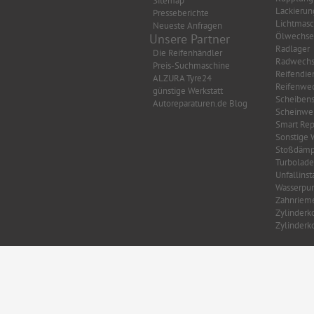
Sitemap
Lackierun
Presseberichte
Lichtmasc
Neueste Anfragen
Ölwechse
Unsere Partner
Radlager
Die Reifenhändler
Radwechs
Preis-Suchmaschine
Reifendie
ALZURA Tyre24
Reifenwec
günstige Werkstatt
Scheibens
Autoreparaturen.de Blog
Scheinwer
Smart Rep
Sonstige 
Stoßdämp
Turbolade
Unfallins
Wasserpu
Zahnriem
Zylinderk
Zylinderk