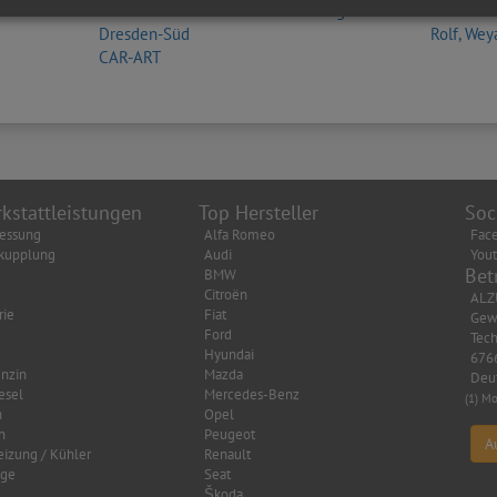
Adrian Glöckner Automobile Zweig-NL
Autohaus
Dresden-Süd
Rolf, We
CAR-ART
kstattleistungen
Top Hersteller
Soc
essung
Alfa Romeo
Fac
kupplung
Audi
You
Bet
BMW
Citroën
ALZ
rie
Fiat
Gew
Ford
Tech
Hyundai
6766
nzin
Mazda
Deu
esel
Mercedes-Benz
(1) Mo
n
Opel
n
Peugeot
A
eizung / Kühler
Renault
age
Seat
Škoda