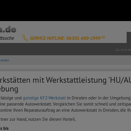
ttsuche
SERVICE HOTLINE: 06301 600-2999
(1)
Sie sind d
resden
kstätten mit Werkstattleistung 'HU/AU
ebung
rlässige und
günstige KFZ-Werkstatt
in Dresden oder in der Umgebung? 
ine passende Autowerkstatt. Vergleichen Sie somit schnell und zeitspa
 online Ihren Reparaturauftrag an eine Autowerkstatt in Dresden, die I
tner zur Hand, nutzen Sie diesen Vorteil.
s bis