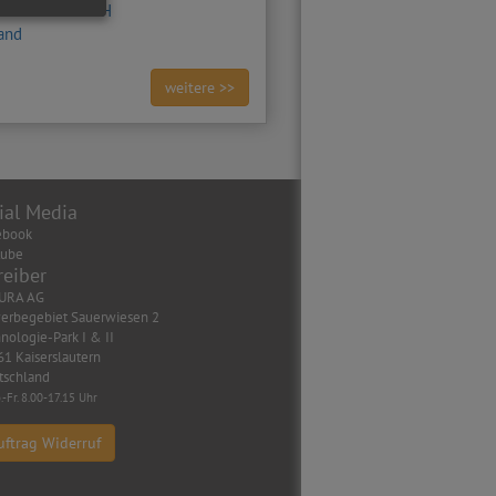
 Leubnitz GmbH
yand
weitere >>
ial Media
ebook
tube
reiber
URA AG
erbegebiet Sauerwiesen 2
nologie-Park I & II
1 Kaiserslautern
tschland
.-Fr. 8.00-17.15 Uhr
uftrag Widerruf