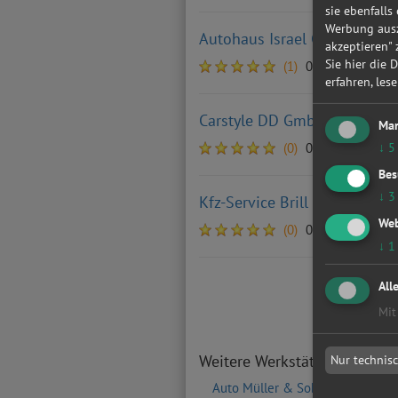
sie ebenfalls
Werbung ausz
Autohaus Israel GmbH & Co.
akzeptieren"
Sie hier die 
(1)
01257 Dresden
erfahren, les
Carstyle DD GmbH
Mar
(0)
01159 Dresden
↓
5
Bes
↓
3
Kfz-Service Brill
Web
(0)
01219 Dresden
↓
1
All
Mit
Weitere Werkstätten in der
Nur technis
Auto Müller & Sohn oHG