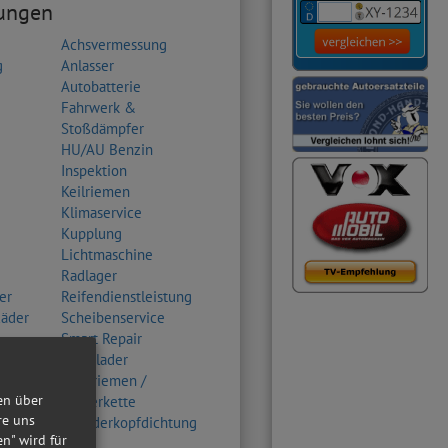
tungen
Achsvermessung
g
Anlasser
Autobatterie
Fahrwerk &
Stoßdämpfer
HU/AU Benzin
Inspektion
Keilriemen
Klimaservice
Kupplung
Lichtmaschine
Radlager
er
Reifendienstleistung
Räder
Scheibenservice
Smart Repair
Turbolader
Zahnriemen /
en über
Steuerkette
re uns
Zylinderkopfdichtung
en" wird für