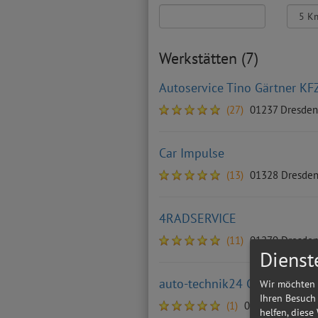
Werkstätten (7)
Autoservice Tino Gärtner KFZ
(27)
01237 Dresden
Car Impulse
(13)
01328 Dresde
4RADSERVICE
(11)
01279 Dresde
Dienst
auto-technik24 GmbH
Wir möchten 
Ihren Besuch
(1)
01277 Dresden
helfen, diese