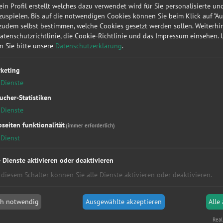
Orte
 ein Profil erstellt welches dazu verwendet wird für Sie personalisierte u
uspielen. Bis auf die notwendigen Cookies können Sie beim Klick auf "A
 KG
Alle
 zudem selbst bestimmen, welche Cookies gesetzt werden sollen. Weiterh
Hamburg
Datenschutzrichtlinie, die Cookie-Richtlinie und das Impressum einsehen.
Köln
en Sie bitte unsere
Datenschutzerklärung
.
Düsseldorf
Kaiserslautern
keting
Hannover
Dienste
Essen
ucher-Statistiken
München
Bremen
Dienste
Aachen
seiten funktionalität
(immer erforderlich)
Postleitzahlen
Dienst
Alle
e Dienste aktivieren oder deaktivieren
2xxxx
 diesem Schalter können Sie alle Dienste aktivieren oder deaktivieren.
5xxxx
8xxxx
 Umgebung Dresden
ch notwendig
Ausgewählte akzeptieren
Alle
Autoservice Hülle
Autohau
Real