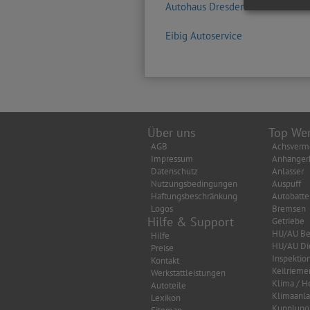
Autohaus Dresden GmbH
Eibig Autoservice
Über uns
Top Wer
AGB
Achsverm
Impressum
Anhänger
Datenschutz
Anlasser
Nutzungsbedingungen
Auspuff
Haftungsbeschränkung
Autobatte
Logos
Bremsen
Hilfe & Support
Getriebe
HU/AU Be
Hilfe
HU/AU Di
Preise
Inspektio
Kontakt
Keilrieme
Werkstattleistungen
Klima / H
Autoteile
Klimaanl
Lexikon
Kupplung