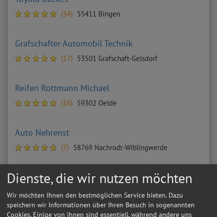
(34)
55411 Bingen
Grafschafter Automobil Technik
(17)
53501 Grafschaft-Gelsdorf
Reifen Rottmann Michael
(16)
59302 Oelde
Auto Nehrenst
(7)
58769 Nachrodt-Wiblingwerde
Dienste, die wir nutzen möchten
Ahmet Berktas
(6)
50827 Köln
Wir möchten Ihnen den bestmöglichen Service bieten. Dazu
speichern wir Informationen über Ihren Besuch in sogenannten
Cookies. Einige von ihnen sind essentiell, während andere uns