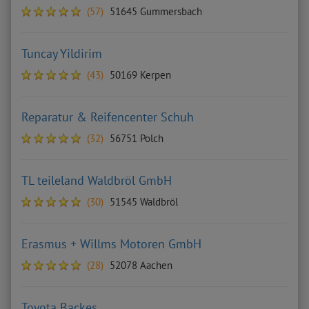
(57)
51645 Gummersbach
Tuncay Yildirim
(43)
50169 Kerpen
Reparatur & Reifencenter Schuh
(32)
56751 Polch
TL teileland Waldbröl GmbH
(30)
51545 Waldbröl
Erasmus + Willms Motoren GmbH
(28)
52078 Aachen
Toyota Backes