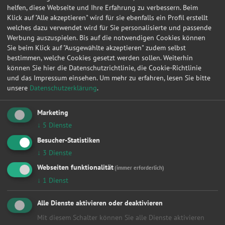
helfen, diese Webseite und Ihre Erfahrung zu verbessern. Beim
Klick auf "Alle akzeptieren" wird für sie ebenfalls ein Profil erstellt
1
2
3
4
5
6
7
8
9
10
»
welches dazu verwendet wird für Sie personalisierte und passende
Werbung auszuspielen. Bis auf die notwendigen Cookies können
Sie beim Klick auf "Ausgewählte akzeptieren" zudem selbst
Werkstattleistungen
bestimmen, welche Cookies gesetzt werden sollen. Weiterhin
können Sie hier die Datenschutzrichtlinie, die Cookie-Richtlinie
Alle
und das Impressum einsehen.
Um mehr zu erfahren, lesen Sie bitte
Achsvermessung
unsere
Datenschutzerklärung
.
Anhängerkupplung
Anlasser
Marketing
Auspuff
↓
5
Dienste
Autobatterie
Bremsen
Besucher-Statistiken
Fahrwerk & Stoßdämpfer
↓
3
Dienste
Getriebe
HU/AU Benzin
Webseiten funktionalität
(immer erforderlich)
HU/AU Diesel
↓
1
Dienst
Inspektion
Karosserie
Alle Dienste aktivieren oder deaktivieren
Keilriemen
Mit diesem Schalter können Sie alle Dienste aktivieren
Klima / Heizung / Kühler