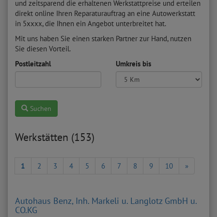
und zeitsparend die erhaltenen Werkstattpreise und erteilen
direkt online Ihren Reparaturauftrag an eine Autowerkstatt
in 5xxxx, die Ihnen ein Angebot unterbreitet hat.
Mit uns haben Sie einen starken Partner zur Hand, nutzen
Sie diesen Vorteil.
Postleitzahl
Umkreis bis
Suchen
Werkstätten (153)
1
2
3
4
5
6
7
8
9
10
»
Autohaus Benz, Inh. Markeli u. Langlotz GmbH u.
CO.KG