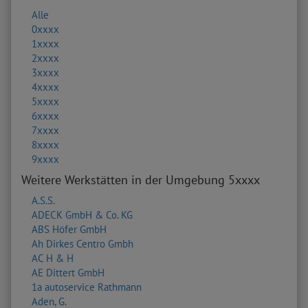
Alle
0xxxx
1xxxx
2xxxx
3xxxx
4xxxx
5xxxx
6xxxx
7xxxx
8xxxx
9xxxx
Weitere Werkstätten in der Umgebung 5xxxx
A.S.S.
ADECK GmbH & Co. KG
ABS Höfer GmbH
Ah Dirkes Centro Gmbh
AC H & H
AE Dittert GmbH
1a autoservice Rathmann
Aden, G.