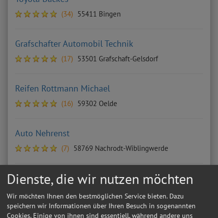
(34)
55411 Bingen
Grafschafter Automobil Technik
(17)
53501 Grafschaft-Gelsdorf
Reifen Rottmann Michael
(16)
59302 Oelde
Auto Nehrenst
(7)
58769 Nachrodt-Wiblingwerde
Dienste, die wir nutzen möchten
Ahmet Berktas
(6)
50827 Köln
Wir möchten Ihnen den bestmöglichen Service bieten. Dazu
speichern wir Informationen über Ihren Besuch in sogenannten
Cookies. Einige von ihnen sind essentiell, während andere uns