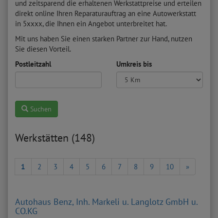
und zeitsparend die erhaltenen Werkstattpreise und erteilen
direkt online Ihren Reparaturauftrag an eine Autowerkstatt
in 5xxxx, die Ihnen ein Angebot unterbreitet hat.
Mit uns haben Sie einen starken Partner zur Hand, nutzen
Sie diesen Vorteil.
Postleitzahl
Umkreis bis
Suchen
Werkstätten (148)
1
2
3
4
5
6
7
8
9
10
»
Autohaus Benz, Inh. Markeli u. Langlotz GmbH u.
CO.KG