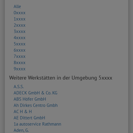
Alle
0xxxx
1xxxx
2xxxx
3xxxx
4xxxx
5xxxx
6xxxx
7xxxx
8xxxx
9xxxx
Weitere Werkstätten in der Umgebung 5xxxx
A.S.S.
ADECK GmbH & Co. KG
ABS Höfer GmbH
Ah Dirkes Centro Gmbh
AC H & H
AE Dittert GmbH
1a autoservice Rathmann
Aden, G.