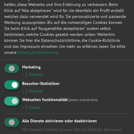
helfen, diese Webseite und Ihre Erfahrung zu verbessern. Beim
Klick auf "Alle akzeptieren" wird für sie ebenfalls ein Profil erstellt
1
2
3
4
5
6
7
8
9
10
»
welches dazu verwendet wird für Sie personalisierte und passende
Werbung auszuspielen. Bis auf die notwendigen Cookies können
Sie beim Klick auf "Ausgewählte akzeptieren" zudem selbst
Werkstattleistungen
bestimmen, welche Cookies gesetzt werden sollen. Weiterhin
können Sie hier die Datenschutzrichtlinie, die Cookie-Richtlinie
Alle
und das Impressum einsehen.
Um mehr zu erfahren, lesen Sie bitte
Achsvermessung
unsere
Datenschutzerklärung
.
Anhängerkupplung
Anlasser
Marketing
Auspuff
↓
5
Dienste
Autobatterie
Bremsen
Besucher-Statistiken
Fahrwerk & Stoßdämpfer
↓
3
Dienste
Getriebe
HU/AU Benzin
Webseiten funktionalität
(immer erforderlich)
HU/AU Diesel
↓
1
Dienst
Inspektion
Karosserie
Alle Dienste aktivieren oder deaktivieren
Keilriemen
Mit diesem Schalter können Sie alle Dienste aktivieren
Klima / Heizung / Kühler