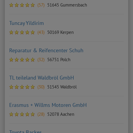
(57)
51645 Gummersbach
Tuncay Yildirim
(43)
50169 Kerpen
Reparatur & Reifencenter Schuh
(32)
56751 Polch
TL teileland Waldbröl GmbH
(30)
51545 Waldbröl
Erasmus + Willms Motoren GmbH
(28)
52078 Aachen
Toyota Backes