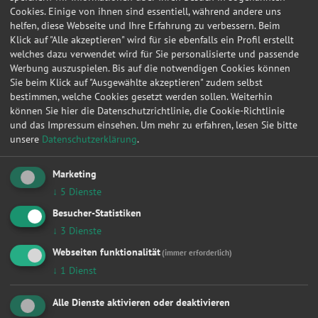
Keilriemen
Cookies. Einige von ihnen sind essentiell, während andere uns
Klima / Heizung / Kühler
helfen, diese Webseite und Ihre Erfahrung zu verbessern. Beim
Klimaservice
Klick auf "Alle akzeptieren" wird für sie ebenfalls ein Profil erstellt
Kupplung
welches dazu verwendet wird für Sie personalisierte und passende
Lackierung
Werbung auszuspielen. Bis auf die notwendigen Cookies können
Sie beim Klick auf "Ausgewählte akzeptieren" zudem selbst
Lichtmaschine
bestimmen, welche Cookies gesetzt werden sollen. Weiterhin
Ölwechsel
können Sie hier die Datenschutzrichtlinie, die Cookie-Richtlinie
Radlager
und das Impressum einsehen.
Um mehr zu erfahren, lesen Sie bitte
Radwechsel 4 Räder
unsere
Datenschutzerklärung
.
Reifendienstleistung
Reifenwechsel 4 Räder
Scheibenservice
Marketing
Scheinwerfer
↓
5
Dienste
Smart Repair
Besucher-Statistiken
Sonstige
↓
3
Dienste
Turbolader
Wasserpumpe
Webseiten funktionalität
(immer erforderlich)
Zahnriemen / Steuerkette
↓
1
Dienst
Zylinderkopf
Zylinderkopfdichtung
Alle Dienste aktivieren oder deaktivieren