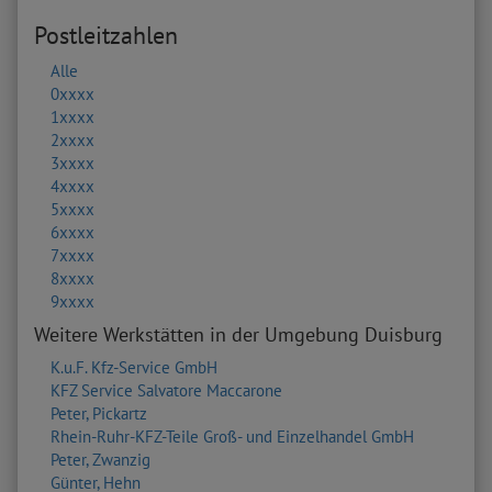
Postleitzahlen
Alle
0xxxx
1xxxx
2xxxx
3xxxx
4xxxx
5xxxx
6xxxx
7xxxx
8xxxx
9xxxx
Weitere Werkstätten in der Umgebung Duisburg
K.u.F. Kfz-Service GmbH
KFZ Service Salvatore Maccarone
Peter, Pickartz
Rhein-Ruhr-KFZ-Teile Groß- und Einzelhandel GmbH
Peter, Zwanzig
Günter, Hehn