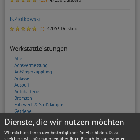
B.Ziolkowski
(1)
47053 Duisburg
Werkstattleistungen
Alle
Achsvermessung
Anhängerkupplung
Anlasser
Auspuff
Autobatterie
Bremsen
Fahrwerk & Stoßdämpfer
Getriebe
HU/AU Benzin
Dienste, die wir nutzen möchten
HU/AU Diesel
Inspektion
Wir möchten Ihnen den bestmöglichen Service bieten. Dazu
Karosserie
speichern wir Informationen über Ihren Besuch in sogenannten