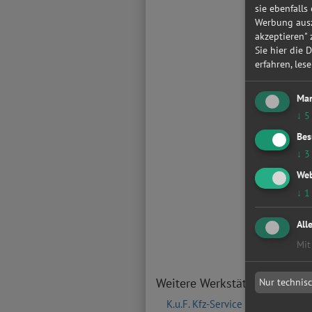
sie ebenfalls
Werbung ausz
akzeptieren"
Sie hier die 
erfahren, les
Mar
↓
5
Bes
↓
3
Web
↓
1
All
Mit
Weitere Werkstätten in der
Nur technis
K.u.F. Kfz-Service GmbH