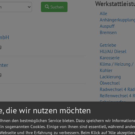
Werkstattleis
Suchen
Alle
Anhängerkupplun
Auspuff
Bremsen
GmbH
Getriebe
g
HU/AU Diesel
Karosserie
Klima / Heizung /
hter
Kühler
g
Lackierung
Ölwechsel
Radwechsel 4 Räd
Reifenwechsel 4 
Scheinwerfer
e, die wir nutzen möchten
Sonstige
Wasserpumpe
Ihnen den bestmöglichen Service bieten. Dazu speichern wir Information
 in sogenannten Cookies. Einige von ihnen sind essentiell, während ande
Zylinderkopf
 Webseite und Ihre Erfahrung zu verbessern. Beim Klick auf "Alle akzeptier