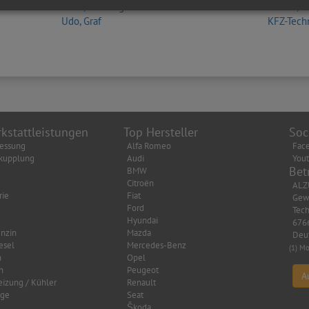
Peter, Zwanzig
Günter, 
Udo, Graf
KFZ-Tech
kstattleistungen
Top Hersteller
Soc
essung
Alfa Romeo
Fac
kupplung
Audi
You
Bet
BMW
Citroën
ALZ
rie
Fiat
Gew
Ford
Tech
Hyundai
6766
nzin
Mazda
Deu
esel
Mercedes-Benz
(1) Mo
n
Opel
n
Peugeot
A
eizung / Kühler
Renault
age
Seat
Škoda