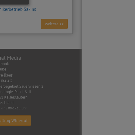
Hehn
nikerbetrieb Sakins
weitere >>
ial Media
ebook
tube
reiber
URA AG
erbegebiet Sauerwiesen 2
nologie-Park I & II
1 Kaiserslautern
tschland
.-Fr. 8.00-17.15 Uhr
uftrag Widerruf