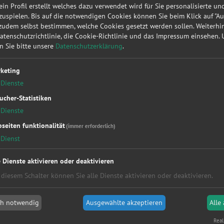
Orte
 ein Profil erstellt welches dazu verwendet wird für Sie personalisierte u
uspielen. Bis auf die notwendigen Cookies können Sie beim Klick auf "A
Alle
 zudem selbst bestimmen, welche Cookies gesetzt werden sollen. Weiterh
Hamburg
Datenschutzrichtlinie, die Cookie-Richtlinie und das Impressum einsehen.
Köln
en Sie bitte unsere
Datenschutzerklärung
.
Düsseldorf
Kaiserslautern
keting
Hannover
Dienste
Essen
ucher-Statistiken
München
Bremen
Dienste
Aachen
seiten funktionalität
(immer erforderlich)
Postleitzahlen
Dienst
Alle
e Dienste aktivieren oder deaktivieren
2xxxx
 diesem Schalter können Sie alle Dienste aktivieren oder deaktivieren.
5xxxx
8xxxx
 Umgebung Duisburg
ch notwendig
Ausgewählte akzeptieren
Alle
KFZ Service Salvatore Maccarone
Peter, Pic
Real