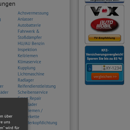
tungen
Achsvermessung
g
Anlasser
Autobatterie
Fahrwerk &
Stoßdämpfer
HU/AU Benzin
Inspektion
Keilriemen
Klimaservice
Kupplung
Lichtmaschine
Radlager
er
Reifendienstleistung
Räder
Scheibenservice
Smart Repair
Turbolader
Zahnriemen /
en über
Steuerkette
re uns
Zylinderkopfdichtung
en" wird für