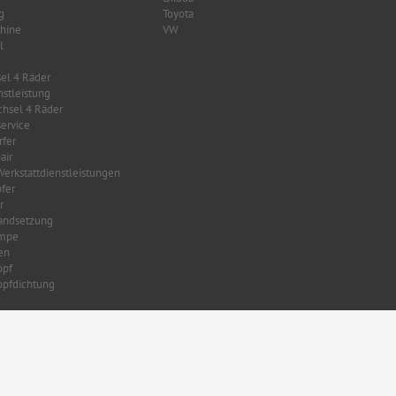
g
Toyota
hine
VW
l
el 4 Räder
nstleistung
hsel 4 Räder
ervice
fer
air
Werkstattdienstleistungen
fer
r
tandsetzung
mpe
en
opf
opfdichtung