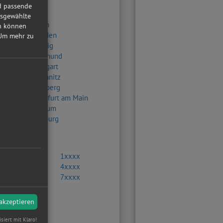
nd passende
usgewählte
Berlin
in können
Dresden
Um mehr zu
Leipzig
Dortmund
Stuttgart
Chemnitz
Nürnberg
Frankfurt am Main
Bochum
Duisburg
0xxxx
1xxxx
3xxxx
4xxxx
6xxxx
7xxxx
9xxxx
 akzeptieren
kartz
isiert mit Klaro!