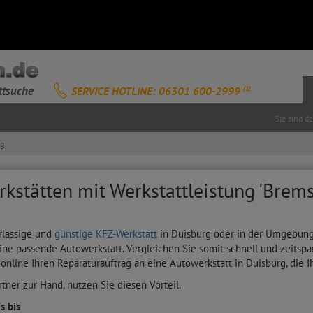
ttsuche
SERVICE HOTLINE: 06301 600-2999
(1)
Sie sind d
g
kstätten mit Werkstattleistung 'Brems
rlässige und
günstige KFZ-Werkstatt
in Duisburg oder in der Umgebung?
ine passende Autowerkstatt. Vergleichen Sie somit schnell und zeitspa
 online Ihren Reparaturauftrag an eine Autowerkstatt in Duisburg, die 
tner zur Hand, nutzen Sie diesen Vorteil.
s bis