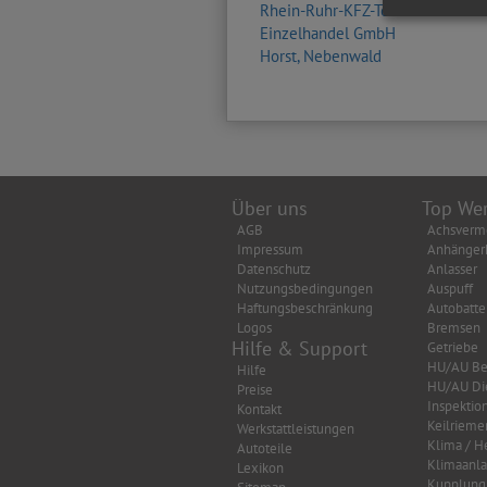
Rhein-Ruhr-KFZ-Teile Groß- und
Einzelhandel GmbH
Horst, Nebenwald
Über uns
Top Wer
AGB
Achsverm
Impressum
Anhänger
Datenschutz
Anlasser
Nutzungsbedingungen
Auspuff
Haftungsbeschränkung
Autobatte
Logos
Bremsen
Hilfe & Support
Getriebe
HU/AU Be
Hilfe
HU/AU Di
Preise
Inspektio
Kontakt
Keilrieme
Werkstattleistungen
Klima / H
Autoteile
Klimaanl
Lexikon
Kupplung