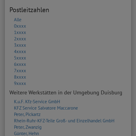
Postleitzahlen
Alle
0xxxx
1xxxx
2xxxx
3xxxx
4xxxx
5xxxx
6xxxx
7xxxx
8xxxx
9xxxx
Weitere Werkstätten in der Umgebung Duisburg
K.u.F. Kfz-Service GmbH
KFZ Service Salvatore Maccarone
Peter, Pickartz
Rhein-Ruhr-KFZ-Teile Groß- und Einzelhandel GmbH
Peter, Zwanzig
Günter, Hehn