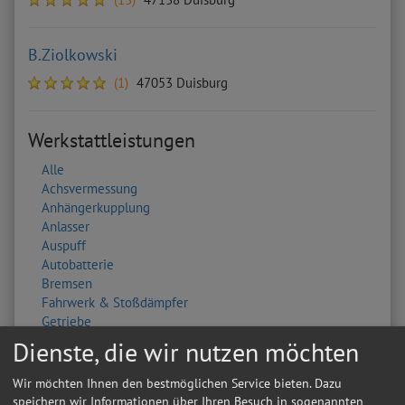
B.Ziolkowski
(1)
47053 Duisburg
Werkstattleistungen
Alle
Achsvermessung
Anhängerkupplung
Anlasser
Auspuff
Autobatterie
Bremsen
Fahrwerk & Stoßdämpfer
Getriebe
HU/AU Benzin
Dienste, die wir nutzen möchten
HU/AU Diesel
Inspektion
Wir möchten Ihnen den bestmöglichen Service bieten. Dazu
Karosserie
speichern wir Informationen über Ihren Besuch in sogenannten