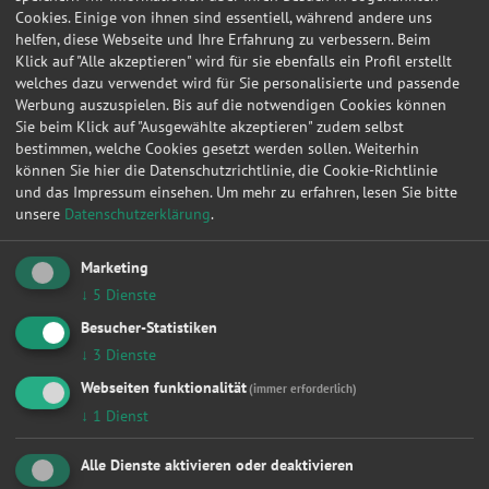
Keilriemen
Cookies. Einige von ihnen sind essentiell, während andere uns
Klima / Heizung / Kühler
helfen, diese Webseite und Ihre Erfahrung zu verbessern. Beim
Klimaservice
Klick auf "Alle akzeptieren" wird für sie ebenfalls ein Profil erstellt
Kupplung
welches dazu verwendet wird für Sie personalisierte und passende
Lackierung
Werbung auszuspielen. Bis auf die notwendigen Cookies können
Sie beim Klick auf "Ausgewählte akzeptieren" zudem selbst
Lichtmaschine
bestimmen, welche Cookies gesetzt werden sollen. Weiterhin
Ölwechsel
können Sie hier die Datenschutzrichtlinie, die Cookie-Richtlinie
Radlager
und das Impressum einsehen.
Um mehr zu erfahren, lesen Sie bitte
Radwechsel 4 Räder
unsere
Datenschutzerklärung
.
Reifendienstleistung
Reifenwechsel 4 Räder
Scheibenservice
Marketing
Scheinwerfer
↓
5
Dienste
Smart Repair
Besucher-Statistiken
Sonstige
↓
3
Dienste
Turbolader
Wasserpumpe
Webseiten funktionalität
(immer erforderlich)
Zahnriemen / Steuerkette
↓
1
Dienst
Zylinderkopf
Zylinderkopfdichtung
Alle Dienste aktivieren oder deaktivieren