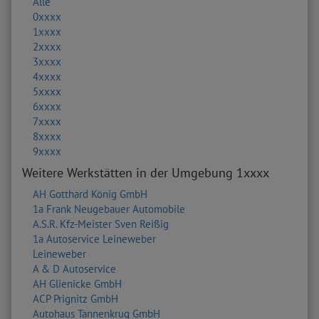
Alle
0xxxx
1xxxx
2xxxx
3xxxx
4xxxx
5xxxx
6xxxx
7xxxx
8xxxx
9xxxx
Weitere Werkstätten in der Umgebung 1xxxx
AH Gotthard König GmbH
1a Frank Neugebauer Automobile
A.S.R. Kfz-Meister Sven Reißig
1a Autoservice Leineweber
Leineweber
A & D Autoservice
AH Glienicke GmbH
ACP Prignitz GmbH
Autohaus Tannenkrug GmbH