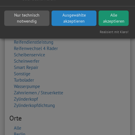
Kupplung
Lackierung
Nur technisch
Ausgewählte
Alle
Lichtmaschine
notwendig
akzeptieren
akzeptieren
Ölwechsel
Radlager
Realisiert mit Klaro!
Radwechsel 4 Räder
Reifendienstleistung
Reifenwechsel 4 Räder
Scheibenservice
Scheinwerfer
Smart Repair
Sonstige
Turbolader
Wasserpumpe
Zahnriemen / Steuerkette
Zylinderkopf
Zylinderkopfdichtung
Orte
Alle
Berlin