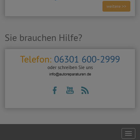
weitere >>
Sie brauchen Hilfe?
Telefon:
06301 600-2999
oder schreiben Sie uns
Footer
naviga