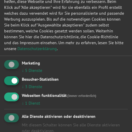
helfen, diese Webseite und Ihre Erfahrung zu verbessern. Beim
1
2
3
4
5
6
7
»
Klick auf "Alle akzeptieren" wird für sie ebenfalls ein Profil erstellt
welches dazu verwendet wird für Sie personalisierte und passende
Werbung auszuspielen. Bis auf die notwendigen Cookies können
Sie beim Klick auf "Ausgewählte akzeptieren" zudem selbst
Werkstattleistungen
bestimmen, welche Cookies gesetzt werden sollen. Weiterhin
Alle
können Sie hier die Datenschutzrichtlinie, die Cookie-Richtlinie
und das Impressum einsehen.
Um mehr zu erfahren, lesen Sie bitte
Achsvermessung
unsere
Datenschutzerklärung
.
Anhängerkupplung
Anlasser
Auspuff
Marketing
Autobatterie
↓
5
Dienste
Bremsen
Besucher-Statistiken
Fahrwerk & Stoßdämpfer
Getriebe
↓
3
Dienste
HU/AU Benzin
Webseiten funktionalität
(immer erforderlich)
HU/AU Diesel
↓
1
Dienst
Inspektion
Karosserie
Alle Dienste aktivieren oder deaktivieren
Keilriemen
Klima / Heizung / Kühler
Mit diesem Schalter können Sie alle Dienste aktivieren
Klimaservice
oder deaktivieren.