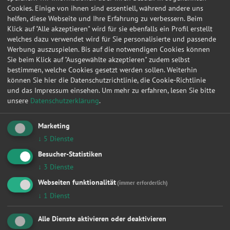
Keilriemen
Cookies. Einige von ihnen sind essentiell, während andere uns
Klima / Heizung / Kühler
helfen, diese Webseite und Ihre Erfahrung zu verbessern. Beim
Klimaservice
Klick auf "Alle akzeptieren" wird für sie ebenfalls ein Profil erstellt
Kupplung
welches dazu verwendet wird für Sie personalisierte und passende
Lackierung
Werbung auszuspielen. Bis auf die notwendigen Cookies können
Sie beim Klick auf "Ausgewählte akzeptieren" zudem selbst
Lichtmaschine
bestimmen, welche Cookies gesetzt werden sollen. Weiterhin
Ölwechsel
können Sie hier die Datenschutzrichtlinie, die Cookie-Richtlinie
Radlager
und das Impressum einsehen.
Um mehr zu erfahren, lesen Sie bitte
Radwechsel 4 Räder
unsere
Datenschutzerklärung
.
Reifendienstleistung
Reifenwechsel 4 Räder
Scheibenservice
Marketing
Scheinwerfer
↓
5
Dienste
Smart Repair
Besucher-Statistiken
Sonstige
↓
3
Dienste
Turbolader
Wasserpumpe
Webseiten funktionalität
(immer erforderlich)
Zahnriemen / Steuerkette
↓
1
Dienst
Zylinderkopf
Zylinderkopfdichtung
Alle Dienste aktivieren oder deaktivieren