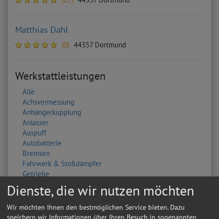
Matthias Dahl
(0)
44357 Dortmund
Werkstattleistungen
Alle
Achsvermessung
Anhängerkupplung
Anlasser
Auspuff
Autobatterie
Bremsen
Fahrwerk & Stoßdämpfer
Getriebe
HU/AU Benzin
Dienste, die wir nutzen möchten
HU/AU Diesel
Inspektion
Wir möchten Ihnen den bestmöglichen Service bieten. Dazu
Karosserie
speichern wir Informationen über Ihren Besuch in sogenannten