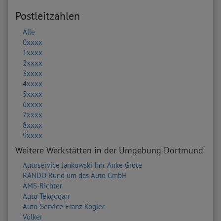
Postleitzahlen
Alle
0xxxx
1xxxx
2xxxx
3xxxx
4xxxx
5xxxx
6xxxx
7xxxx
8xxxx
9xxxx
Weitere Werkstätten in der Umgebung Dortmund
Autoservice Jankowski Inh. Anke Grote
RANDO Rund um das Auto GmbH
AMS-Richter
Auto Tekdogan
Auto-Service Franz Kogler
Völker