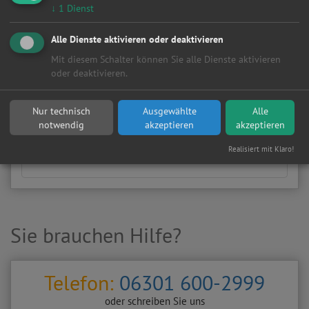
↓
1
Dienst
Wählen Sie Hersteller und Modell Ihres Fahrzeugs aus
Alle Dienste aktivieren oder deaktivieren
den folgenden Listen aus.
Mit diesem Schalter können Sie alle Dienste aktivieren
Fahrzeugtyp:
oder deaktivieren.
Nur technisch
Ausgewählte
Alle
Hersteller:
notwendig
akzeptieren
akzeptieren
Realisiert mit Klaro!
Sie brauchen Hilfe?
Telefon:
06301 600-2999
oder schreiben Sie uns