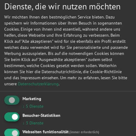
Dienste, die wir nutzen möchten
Verbindung.
Suche nach Kfz-Service in Hannover
Wir möchten Ihnen den bestmöglichen Service bieten. Dazu
speichern wir Informationen über Ihren Besuch in sogenannten
Ob Einwohner, zu Besuch oder auf der Durchfahrt, wer sicher
Cookies. Einige von ihnen sind essentiell, während andere uns
unterwegs sein möchte, sollte das Fahrzeug regelmäßig
helfen, diese Webseite und Ihre Erfahrung zu verbessern. Beim
pflegen und warten. Zahlreiche
Autowerkstätten
, freie
Klick auf "Alle akzeptieren" wird für sie ebenfalls ein Profil erstellt
Werkstätten und
Vertragswerkstätten
stehen mit
welches dazu verwendet wird für Sie personalisierte und passende
umfangreichem Serviceangebot und mit erfahrenen
Kfz-
Werbung auszuspielen. Bis auf die notwendigen Cookies können
Mechanikern
zur Verfügung. Ob
Lichtmaschine
austauschen,
Sie beim Klick auf "Ausgewählte akzeptieren" zudem selbst
Ölwechsel
,
Benzinpumpe
erneuern,
Bremsen checken
, die
bestimmen, welche Cookies gesetzt werden sollen. Weiterhin
Kosten können erheblich variieren. Stellen Sie jetzt eine
können Sie hier die Datenschutzrichtlinie, die Cookie-Richtlinie
unverbindliche
Anfrage um Werkstattpreise für Kfz-
und das Impressum einsehen.
Um mehr zu erfahren, lesen Sie bitte
Reparaturen
zu erfahren, vergleichen Sie ganz bequem
unsere
Datenschutzerklärung
.
Kosten, und finden Sie eine günstige Autowerkstatt in
Hannover.
Marketing
↓
5
Dienste
Besucher-Statistiken
Hier können Sie kostenlos Werkstattangebote einholen!
↓
3
Dienste
Webseiten funktionalität
(immer erforderlich)
Manuell
HSN/TSN